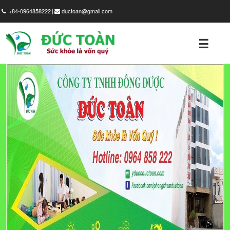
+84-0964858222
ductoan@gmail.com
☰
GIỚI
THIỆU
SẢN
PHẨM
HÌNH
ẢNH
TIN
TỨC