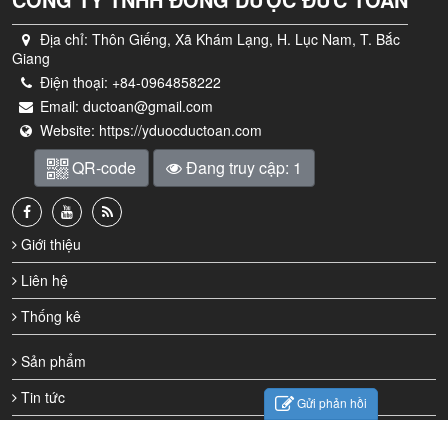
Địa chỉ:
Thôn Giếng, Xã Khám Lạng, H. Lục Nam, T. Bắc
Giang
Điện thoại:
+84-0964858222
Email:
ductoan@gmail.com
Website:
https://yduocductoan.com
QR-code
Đang truy cập: 1
Giới thiệu
Liên hệ
Thống kê
Sản phẩm
Tin tức
Gửi phản hồi
Thành viên