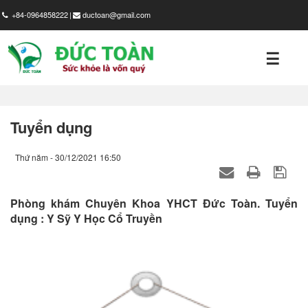
+84-0964858222
ductoan@gmail.com
☰
GIỚI
THIỆU
Tuyển dụng
SẢN
PHẨM
Thứ năm - 30/12/2021 16:50
HÌNH
Phòng khám Chuyên Khoa YHCT Đức Toàn. Tuyển
ẢNH
dụng : Y Sỹ Y Học Cổ Truyền
TIN
TỨC