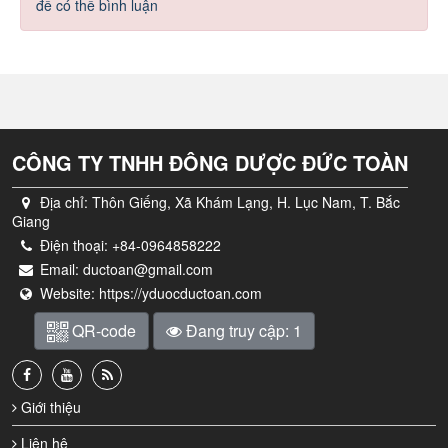
để có thể bình luận
CÔNG TY TNHH ĐÔNG DƯỢC ĐỨC TOÀN
Địa chỉ:
Thôn Giếng, Xã Khám Lạng, H. Lục Nam, T. Bắc
Giang
Điện thoại:
+84-0964858222
Email:
ductoan@gmail.com
Website:
https://yduocductoan.com
QR-code
Đang truy cập: 1
Giới thiệu
Liên hệ