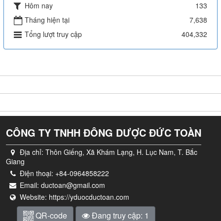
Hôm nay
133
Tháng hiện tại
7,638
Tổng lượt truy cập
404,332
Sản phẩm
Tin tức
Thành viên
CÔNG TY TNHH ĐÔNG DƯỢC ĐỨC TOÀN
Địa chỉ:
Thôn Giếng, Xã Khám Lạng, H. Lục Nam, T. Bắc
Giang
Điện thoại:
+84-0964858222
Email:
ductoan@gmail.com
Website:
https://yduocductoan.com
QR-code
Đang truy cập: 1