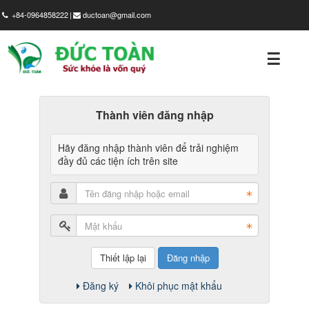
+84-0964858222
ductoan@gmail.com
☰
GIỚI
THIỆU
Thành viên đăng nhập
SẢN
Hãy đăng nhập thành viên để trải nghiệm
PHẨM
đầy đủ các tiện ích trên site
HÌNH
ẢNH
TIN
Đăng nhập
TỨC
Đăng ký
Khôi phục mật khẩu